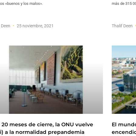
los «buenos y los malos».
más de 315 00
f Deen
25 noviembre, 2021
Thalif Deen
s 20 meses de cierre, la ONU vuelve
El mundo
si) a la normalidad prepandemia
encendid