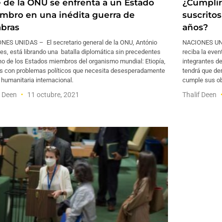
e de la ONU se enfrenta a un Estado
¿Cumplirá
mbro en una inédita guerra de
suscritos
abras
años?
NES UNIDAS – El secretario general de la ONU, António
NACIONES UNI
es, está librando una batalla diplomática sin precedentes
reciba la even
no de los Estados miembros del organismo mundial: Etiopía,
integrantes d
ís con problemas políticos que necesita desesperadamente
tendrá que d
humanitaria internacional.
cumple sus ob
f Deen
11 octubre, 2021
Thalif Deen