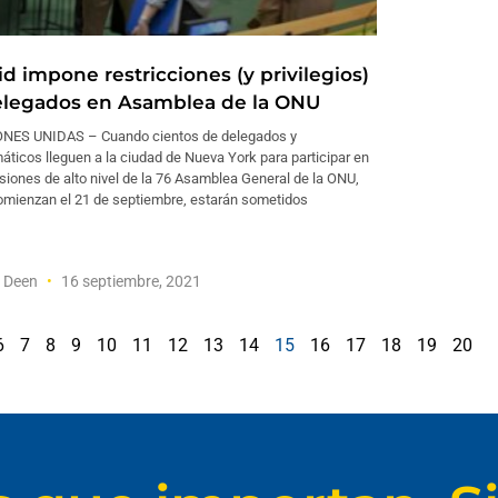
d impone restricciones (y privilegios)
elegados en Asamblea de la ONU
NES UNIDAS – Cuando cientos de delegados y
áticos lleguen a la ciudad de Nueva York para participar en
siones de alto nivel de la 76 Asamblea General de la ONU,
omienzan el 21 de septiembre, estarán sometidos
f Deen
16 septiembre, 2021
6
7
8
9
10
11
12
13
14
15
16
17
18
19
20