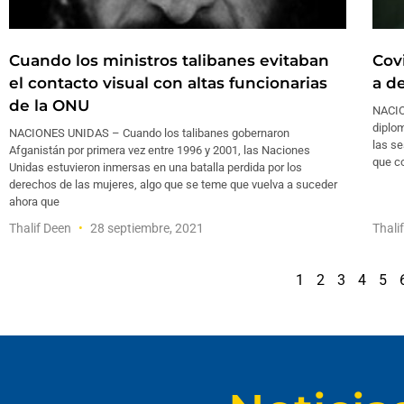
Cuando los ministros talibanes evitaban
Covi
el contacto visual con altas funcionarias
a d
de la ONU
NACIO
diplom
NACIONES UNIDAS – Cuando los talibanes gobernaron
las se
Afganistán por primera vez entre 1996 y 2001, las Naciones
que c
Unidas estuvieron inmersas en una batalla perdida por los
derechos de las mujeres, algo que se teme que vuelva a suceder
ahora que
Thalif Deen
28 septiembre, 2021
Thali
1
2
3
4
5