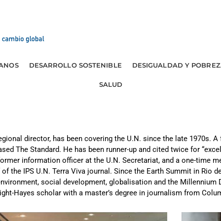
ANOS
DESARROLLO SOSTENIBLE
DESIGUALDAD Y POBREZ
SALUD
gional director, has been covering the U.N. since the late 1970s. A
ased The Standard. He has been runner-up and cited twice for “excell
rmer information officer at the U.N. Secretariat, and a one-time m
 of the IPS U.N. Terra Viva journal. Since the Earth Summit in Rio de
 environment, social development, globalisation and the Millenniu
lbright-Hayes scholar with a master’s degree in journalism from Colu