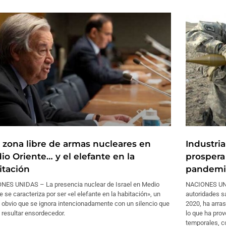
 zona libre de armas nucleares en
Industri
io Oriente… y el elefante en la
prospera
itación
pandemi
NES UNIDAS – La presencia nuclear de Israel en Medio
NACIONES UNI
e se caracteriza por ser «el elefante en la habitación», un
autoridades s
 obvio que se ignora intencionadamente con un silencio que
2020, ha arra
 resultar ensordecedor.
lo que ha prov
temporales, c