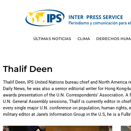
ÚLTIMAS NOTICIAS
CLIMA
DERECHOS HUM
Thalif Deen
Thalif Deen, IPS United Nations bureau chief and North America re
Daily News, he was also a senior editorial writer for Hong Kong-b
awards presentation of the U.N. Correspondents’ Association. A fo
U.N. General Assembly sessions, Thalif is currently editor in chief
every single major U.N. conference on population, human rights,
military editor at Jane’s Information Group in the U.S, he is a Fu