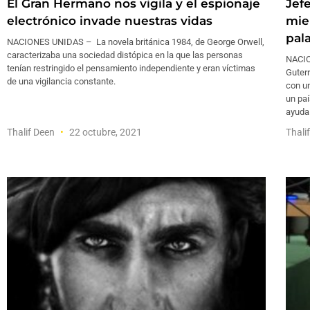
El Gran Hermano nos vigila y el espionaje
Jef
electrónico invade nuestras vidas
mie
pal
NACIONES UNIDAS – La novela británica 1984, de George Orwell,
caracterizaba una sociedad distópica en la que las personas
NACIO
tenían restringido el pensamiento independiente y eran víctimas
Guterr
de una vigilancia constante.
con u
un pa
ayuda 
Thalif Deen
22 octubre, 2021
Thali