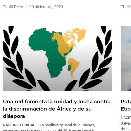
Thalif Deen
20 diciembre, 2021
Thali
Una red fomenta la unidad y lucha contra
Pot
la discriminación de África y de su
Eti
diáspora
NACIO
Salvaj
NACIONES UNIDAS – La parálisis general de 21 meses,
de la 
provocada por la pandemia de covid-19, tuvo un impacto