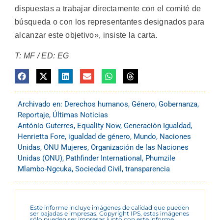
dispuestas a trabajar directamente con el comité de
búsqueda o con los representantes designados para
alcanzar este objetivo», insiste la carta.
T: MF / ED: EG
Archivado en:
Derechos humanos
,
Género
,
Gobernanza
,
Reportaje
,
Últimas Noticias
António Guterres
,
Equality Now
,
Generación Igualdad
,
Henrietta Fore
,
igualdad de género
,
Mundo
,
Naciones
Unidas
,
ONU Mujeres
,
Organización de las Naciones
Unidas (ONU)
,
Pathfinder International
,
Phumzile
Mlambo-Ngcuka
,
Sociedad Civil
,
transparencia
Este informe incluye imágenes de calidad que pueden
ser bajadas e impresas. Copyright IPS, estas imágenes
sólo pueden ser impresas junto con este informe