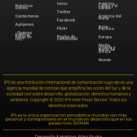
Inicio
América
Nuestros
Latina y el
socios
Caribe
Twitter
Contáctenos
América del
Norte
Facebook
Apóyenos
Asia-
Flickr
Pacífico
¿Quieres
publicar
Reglas de
notas de
Europa
comunidad
IPS?
Medio
Oriente y
Norte de
África
Mundo
IPS es una institución internacional de comunicación cuyo eje es una
agencia mundial de noticias que amplifica las voces del Sur y de la
sociedad civil sobre desarrollo, globalización, derechos humanos y
ambiente. Copyright © 2025 IPS-Inter Press Service. Todos los
derechos reservados.
IPS es la única organización periodística mundial con más
personal y corresponsales en el mundo en desarrollo que en los
países ricos. DONAR
Desarrollo & Hosting: Atiko.Studio