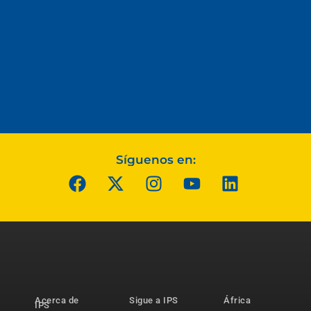
Síguenos en:
Acerca de
Sigue a IPS
África
IPS