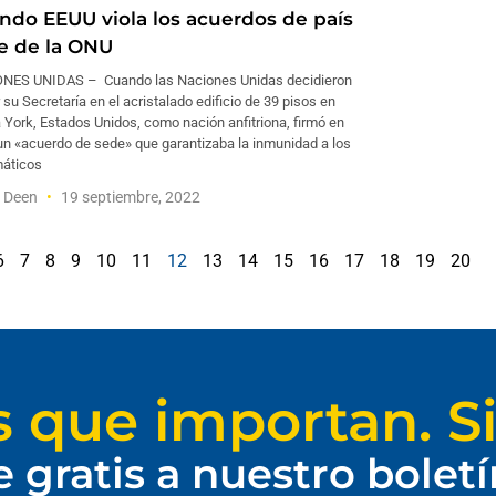
ndo EEUU viola los acuerdos de país
e de la ONU
NES UNIDAS – Cuando las Naciones Unidas decidieron
 su Secretaría en el acristalado edificio de 39 pisos en
York, Estados Unidos, como nación anfitriona, firmó en
un «acuerdo de sede» que garantizaba la inmunidad a los
máticos
f Deen
19 septiembre, 2022
6
7
8
9
10
11
12
13
14
15
16
17
18
19
20
s que importan. Si
e gratis a nuestro bolet