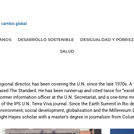
ANOS
DESARROLLO SOSTENIBLE
DESIGUALDAD Y POBREZ
SALUD
gional director, has been covering the U.N. since the late 1970s. A
ased The Standard. He has been runner-up and cited twice for “excell
rmer information officer at the U.N. Secretariat, and a one-time m
 of the IPS U.N. Terra Viva journal. Since the Earth Summit in Rio de
 environment, social development, globalisation and the Millenniu
lbright-Hayes scholar with a master’s degree in journalism from Colu