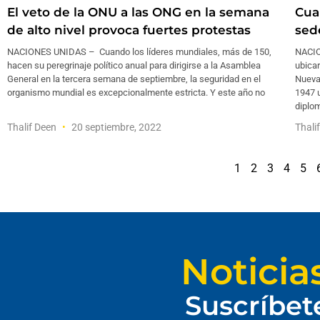
El veto de la ONU a las ONG en la semana
Cua
de alto nivel provoca fuertes protestas
sed
NACIONES UNIDAS – Cuando los líderes mundiales, más de 150,
NACIO
hacen su peregrinaje político anual para dirigirse a la Asamblea
ubicar
General en la tercera semana de septiembre, la seguridad en el
Nueva 
organismo mundial es excepcionalmente estricta. Y este año no
1947 
diplo
Thalif Deen
20 septiembre, 2022
Thali
1
2
3
4
5
Noticia
Suscríbet