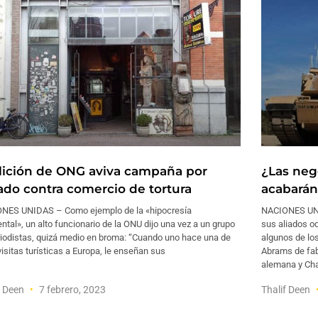
lición de ONG aviva campaña por
¿Las neg
tado contra comercio de tortura
acabarán
NES UNIDAS – Como ejemplo de la «hipocresía
NACIONES UNI
ntal», un alto funcionario de la ONU dijo una vez a un grupo
sus aliados o
riodistas, quizá medio en broma: “Cuando uno hace una de
algunos de lo
isitas turísticas a Europa, le enseñan sus
Abrams de fab
alemana y Chal
f Deen
7 febrero, 2023
Thalif Deen