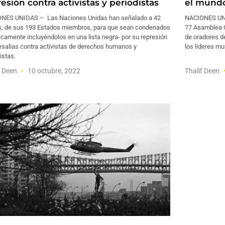
esión contra activistas y periodistas
el mundo
NES UNIDAS – Las Naciones Unidas han señalado a 42
NACIONES UNID
s, de sus 193 Estados miembros, para que sean condenados
77 Asamblea G
icamente incluyéndolos en una lista negra- por su represión
de oradores d
esalias contra activistas de derechos humanos y
los líderes mu
istas.
f Deen
10 octubre, 2022
Thalif Deen