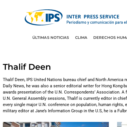
ÚLTIMAS NOTICIAS
CLIMA
DERECHOS HUM
Thalif Deen
Thalif Deen, IPS United Nations bureau chief and North America re
Daily News, he was also a senior editorial writer for Hong Kong-b
awards presentation of the U.N. Correspondents’ Association. A fo
U.N. General Assembly sessions, Thalif is currently editor in chief
every single major U.N. conference on population, human rights,
military editor at Jane’s Information Group in the U.S, he is a Fu