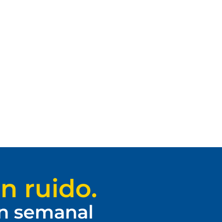
n ruido.
ín semanal