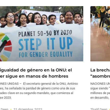
igualdad de género en la ONU: el
La brech
er sigue en manos de hombres
“asombr
NES UNIDAS – El secretario general de la ONU, António
NACIONES UNID
res, ha señalado la paridad de género como una de sus
sigue siendo
idades clave en su segundo mandato, que comienza al
millones de p
rse 2023.
en desarrollo,
f Deen
21 diciembre, 2022
Thalif Deen