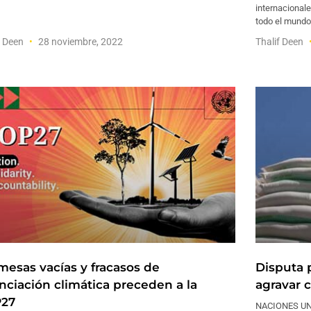
internacional
todo el mundo
f Deen
28 noviembre, 2022
Thalif Deen
mesas vacías y fracasos de
Disputa 
anciación climática preceden a la
agravar c
27
NACIONES UNID