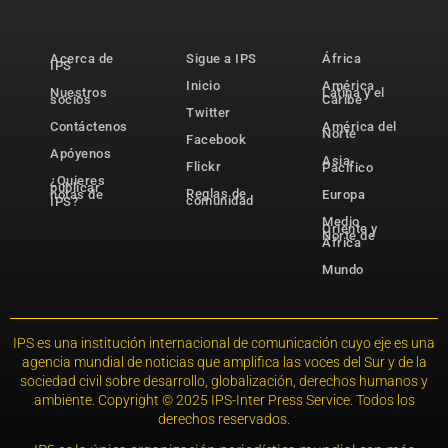
Acerca de
Sigue a IPS
África
IPS
Inicio
América
Nuestros
Latina y el
socios
Caribe
Twitter
Contáctenos
América del
Norte
Facebook
Apóyenos
Asia-
Flickr
Pacífico
¿Quieres
publicar
Reglas de
notas de
Europa
comunidad
IPS?
Medio
Oriente y
Norte de
África
Mundo
IPS es una institución internacional de comunicación cuyo eje es una
agencia mundial de noticias que amplifica las voces del Sur y de la
sociedad civil sobre desarrollo, globalización, derechos humanos y
ambiente. Copyright © 2025 IPS-Inter Press Service. Todos los
derechos reservados.