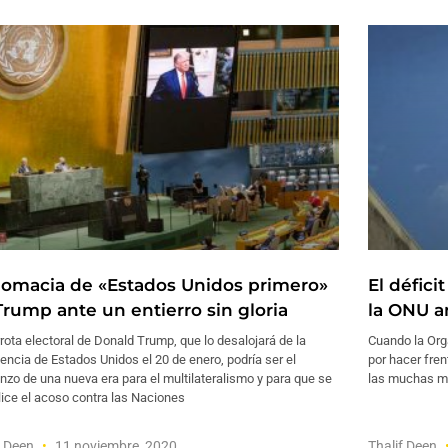
lomacia de «Estados Unidos primero»
El défici
Trump ante un entierro sin gloria
la ONU a
rota electoral de Donald Trump, que lo desalojará de la
Cuando la Org
encia de Estados Unidos el 20 de enero, podría ser el
por hacer fren
zo de una nueva era para el multilateralismo y para que se
las muchas me
ilice el acoso contra las Naciones
f Deen
11 noviembre, 2020
Thalif Deen