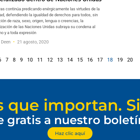
as continúa predicando enérgicamente las virtudes de la
ad, defendiendo la igualdad de derechos para todos, sin
ción de raza, sexo, origen, lengua o creencias, la
ización de las Naciones Unidas subraya su condena al
o y a toda expresión
f Deen
21 agosto, 2020
6
7
8
9
10
11
12
13
14
15
16
17
18
19
20
s que importan. Si
e gratis a nuestro bolet
Haz clic aquí