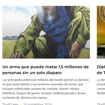
Un arma que puede matar 1,5 millones de
Dip
personas sin un solo disparo
de 
Las principales potencias militares del mundo ejercen su dominio
La der
en gran parte debido a sus enormes arsenales de armas, que
presid
incluyen sofisticados aviones de combate, drones, misiles
comien
balísticos, buques de guerra, tanques, artillería pesada y armas
flexib
nucleares de destrucción masiva
Thalif Deen
20 noviembre, 2020
Thali