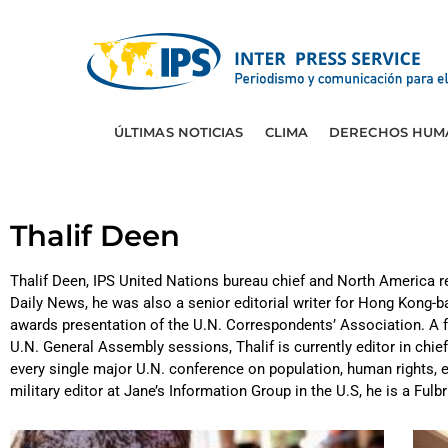
ÚLTIMAS NOTICIAS
CLIMA
DERECHOS HUM
Thalif Deen
Thalif Deen, IPS United Nations bureau chief and North America re
Daily News, he was also a senior editorial writer for Hong Kong-b
awards presentation of the U.N. Correspondents’ Association. A fo
U.N. General Assembly sessions, Thalif is currently editor in chief
every single major U.N. conference on population, human rights,
military editor at Jane’s Information Group in the U.S, he is a Fu