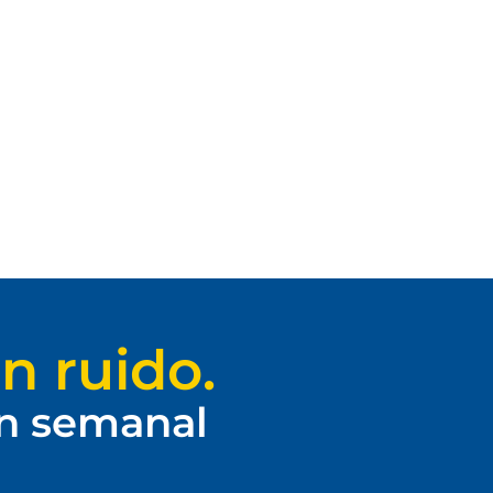
n ruido.
ín semanal