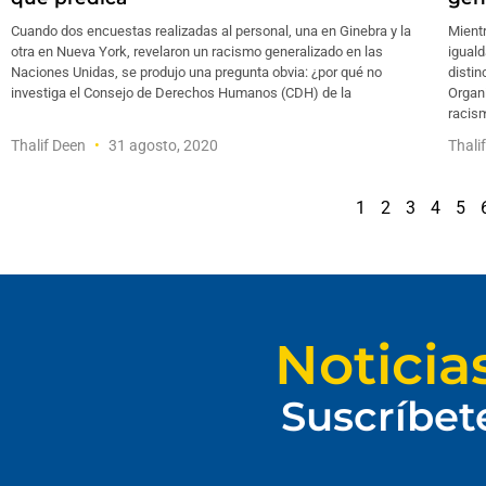
Cuando dos encuestas realizadas al personal, una en Ginebra y la
Mientr
otra en Nueva York, revelaron un racismo generalizado en las
iguald
Naciones Unidas, se produjo una pregunta obvia: ¿por qué no
distin
investiga el Consejo de Derechos Humanos (CDH) de la
Organ
racism
Thalif Deen
31 agosto, 2020
Thali
1
2
3
4
5
Noticia
Suscríbet