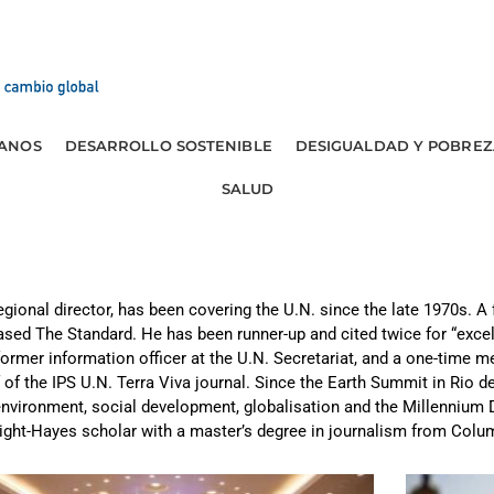
ANOS
DESARROLLO SOSTENIBLE
DESIGUALDAD Y POBREZ
SALUD
gional director, has been covering the U.N. since the late 1970s. A
ased The Standard. He has been runner-up and cited twice for “excell
rmer information officer at the U.N. Secretariat, and a one-time m
 of the IPS U.N. Terra Viva journal. Since the Earth Summit in Rio de
 environment, social development, globalisation and the Millenniu
lbright-Hayes scholar with a master’s degree in journalism from Colu