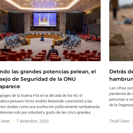
ndo las grandes potencias pelean, el
Detrás d
sejo de Seguridad de la ONU
hambruna
aparece
Las cifras so
pandemia de c
apogeo de la Guerra Fría en la década de los 60, el
personas a se
ático peruano Víctor Andrés Belaúnde caracterizó a las
de la Organiz
nes Unidas como una institución políticamente tambaleante
brevive solo por voluntad y gusto de las cinco grandes
f Deen
7 diciembre, 2020
Thalif Deen