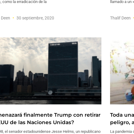
s, como la erradicación de la
llamado a un «
f Deen
30 septiembre, 2020
Thalif Deen
enazará finalmente Trump con retirar
Toda una
EUU de las Naciones Unidas?
peligro,
98, el senador estadounidense Jesse Helms, un republicano
La pandemia d