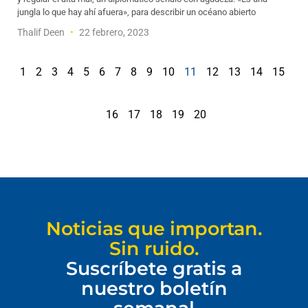
jungla lo que hay ahí afuera», para describir un océano abierto
Thalif Deen
22 febrero, 2023
1
2
3
4
5
6
7
8
9
10
11
12
13
14
15
16
17
18
19
20
Noticias que importan.
Sin ruido.
Suscríbete gratis a
nuestro boletín