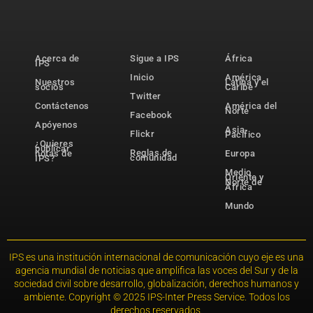
Acerca de
Sigue a IPS
África
IPS
Inicio
América
Nuestros
Latina y el
socios
Caribe
Twitter
Contáctenos
América del
Norte
Facebook
Apóyenos
Asia-
Flickr
Pacífico
¿Quieres
publicar
Reglas de
notas de
Europa
comunidad
IPS?
Medio
Oriente y
Norte de
África
Mundo
IPS es una institución internacional de comunicación cuyo eje es una
agencia mundial de noticias que amplifica las voces del Sur y de la
sociedad civil sobre desarrollo, globalización, derechos humanos y
ambiente. Copyright © 2025 IPS-Inter Press Service. Todos los
derechos reservados.