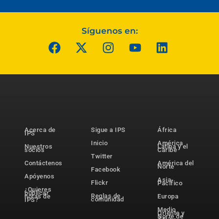
Síguenos en:
Acerca de
Sigue a IPS
África
IPS
Inicio
América
Nuestros
Latina y el
socios
Caribe
Twitter
Contáctenos
América del
Norte
Facebook
Apóyenos
Asia-
Flickr
Pacífico
¿Quieres
publicar
Reglas de
notas de
Europa
comunidad
IPS?
Medio
Oriente y
Norte de