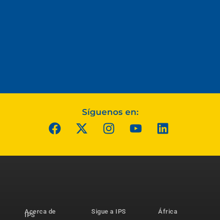
Síguenos en:
Acerca de
Sigue a IPS
África
IPS