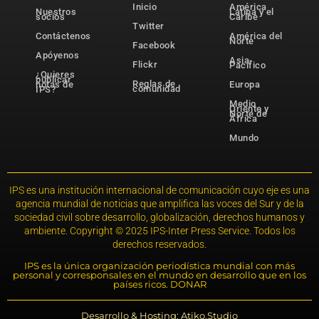
Inicio
América
Nuestros
Latina y el
socios
Caribe
Twitter
Contáctenos
América del
Norte
Facebook
Apóyenos
Asia-
Flickr
Pacífico
¿Quieres
publicar
Reglas de
notas de
Europa
comunidad
IPS?
Medio
Oriente y
Norte de
África
Mundo
IPS es una institución internacional de comunicación cuyo eje es una
agencia mundial de noticias que amplifica las voces del Sur y de la
sociedad civil sobre desarrollo, globalización, derechos humanos y
ambiente. Copyright © 2025 IPS-Inter Press Service. Todos los
derechos reservados.
IPS es la única organización periodística mundial con más
personal y corresponsales en el mundo en desarrollo que en los
países ricos. DONAR
Desarrollo & Hosting: Atiko.Studio