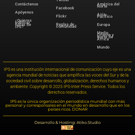
Contáctenos
América del
Norte
Facebook
Apóyenos
Asia-
Flickr
Pacífico
¿Quieres
publicar
Reglas de
notas de
Europa
comunidad
IPS?
Medio
Oriente y
Norte de
África
Mundo
IPS es una institución internacional de comunicación cuyo eje es una
agencia mundial de noticias que amplifica las voces del Sur y de la
sociedad civil sobre desarrollo, globalización, derechos humanos y
ambiente. Copyright © 2025 IPS-Inter Press Service. Todos los
derechos reservados.
IPS es la única organización periodística mundial con más
personal y corresponsales en el mundo en desarrollo que en los
países ricos. DONAR
Desarrollo & Hosting: Atiko.Studio