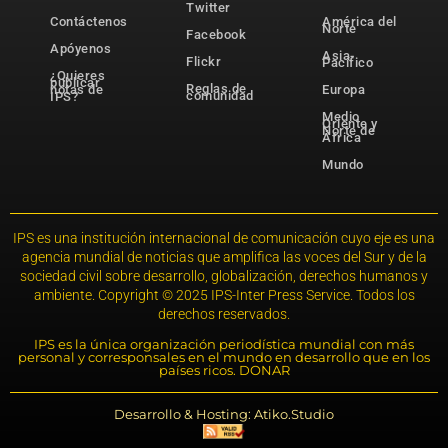
Twitter
Contáctenos
América del
Norte
Facebook
Apóyenos
Asia-
Flickr
Pacífico
¿Quieres
publicar
Reglas de
notas de
Europa
comunidad
IPS?
Medio
Oriente y
Norte de
África
Mundo
IPS es una institución internacional de comunicación cuyo eje es una
agencia mundial de noticias que amplifica las voces del Sur y de la
sociedad civil sobre desarrollo, globalización, derechos humanos y
ambiente. Copyright © 2025 IPS-Inter Press Service. Todos los
derechos reservados.
IPS es la única organización periodística mundial con más
personal y corresponsales en el mundo en desarrollo que en los
países ricos. DONAR
Desarrollo & Hosting: Atiko.Studio