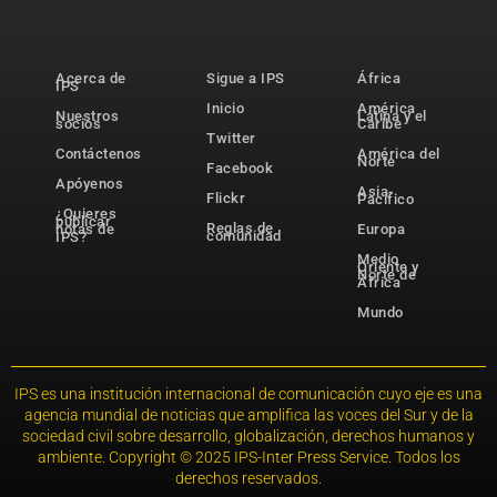
Acerca de
Sigue a IPS
África
IPS
Inicio
América
Nuestros
Latina y el
socios
Caribe
Twitter
Contáctenos
América del
Norte
Facebook
Apóyenos
Asia-
Flickr
Pacífico
¿Quieres
publicar
Reglas de
notas de
Europa
comunidad
IPS?
Medio
Oriente y
Norte de
África
Mundo
IPS es una institución internacional de comunicación cuyo eje es una
agencia mundial de noticias que amplifica las voces del Sur y de la
sociedad civil sobre desarrollo, globalización, derechos humanos y
ambiente. Copyright © 2025 IPS-Inter Press Service. Todos los
derechos reservados.