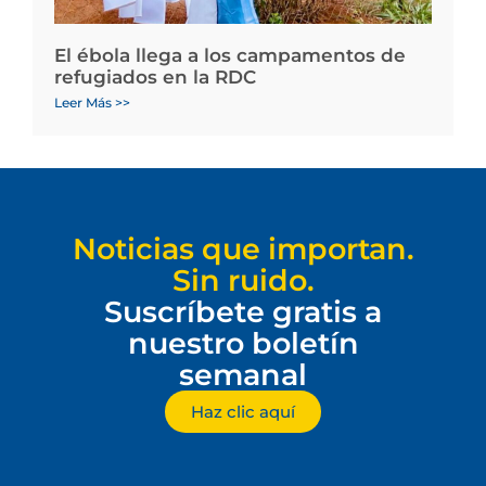
El ébola llega a los campamentos de
refugiados en la RDC
Leer Más >>
Noticias que importan.
Sin ruido.
Suscríbete gratis a
nuestro boletín
semanal
Haz clic aquí