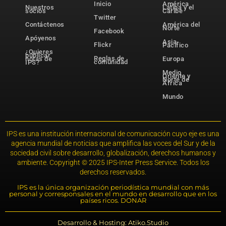
Inicio
América
Nuestros
Latina y el
socios
Caribe
Twitter
Contáctenos
América del
Norte
Facebook
Apóyenos
Asia-
Flickr
Pacífico
¿Quieres
publicar
Reglas de
notas de
Europa
comunidad
IPS?
Medio
Oriente y
Norte de
África
Mundo
IPS es una institución internacional de comunicación cuyo eje es una
agencia mundial de noticias que amplifica las voces del Sur y de la
sociedad civil sobre desarrollo, globalización, derechos humanos y
ambiente. Copyright © 2025 IPS-Inter Press Service. Todos los
derechos reservados.
IPS es la única organización periodística mundial con más
personal y corresponsales en el mundo en desarrollo que en los
países ricos. DONAR
Desarrollo & Hosting: Atiko.Studio