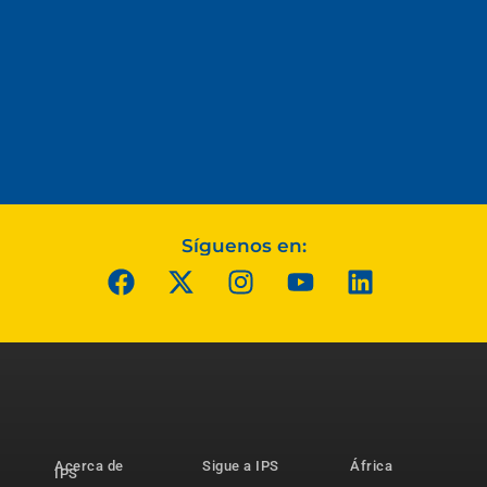
Síguenos en:
Acerca de
Sigue a IPS
África
IPS