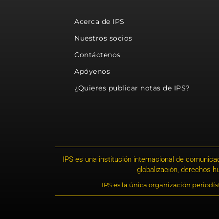
Acerca de IPS
Nuestros socios
Contáctenos
Apóyenos
¿Quieres publicar notas de IPS?
IPS es una institución internacional de comunicac
globalización, derechos 
IPS es la única organización periodí