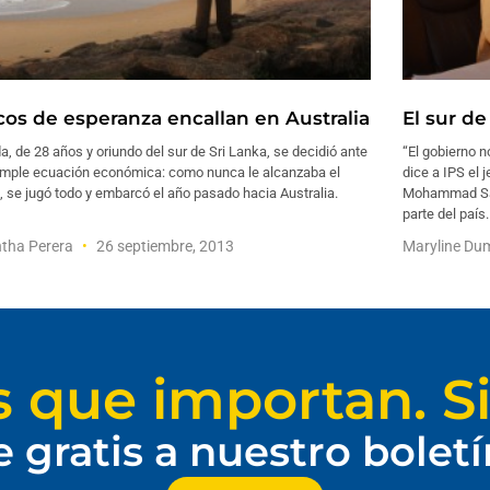
cos de esperanza encallan en Australia
El sur de
, de 28 años y oriundo del sur de Sri Lanka, se decidió ante
“El gobierno 
imple ecuación económica: como nunca le alcanzaba el
dice a IPS el j
, se jugó todo y embarcó el año pasado hacia Australia.
Mohammad Sala
parte del país.
tha Perera
26 septiembre, 2013
Maryline D
s que importan. Si
e gratis a nuestro bolet