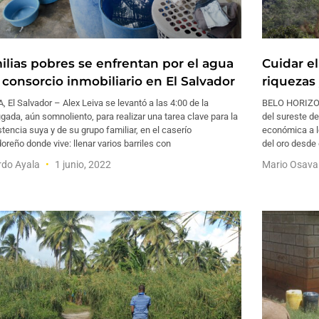
ilias pobres se enfrentan por el agua
Cuidar e
 consorcio inmobiliario en El Salvador
riquezas 
 El Salvador – Alex Leiva se levantó a las 4:00 de la
BELO HORIZONT
ada, aún somnoliento, para realizar una tarea clave para la
del sureste de
tencia suya y de su grupo familiar, en el caserío
económica a lo
oreño donde vive: llenar varios barriles con
del oro desde 
rdo Ayala
1 junio, 2022
Mario Osav