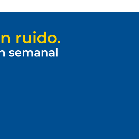
n ruido.
ín semanal