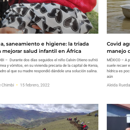
a, saneamiento e higiene: la triada
Covid ag
 mejorar salud infantil en África
manejo d
I – Durante dos días seguidos el niño Calvin Otieno sufrió
MÉXICO – A pe
rrea y vómitos, en su vivienda precaria de la capital de Kenia,
suele recaer e
dro al que su madre respondió dándole una solución salina.
hídrica es poc
aún
e Chimbi
15 febrero, 2022
Aleida Rued