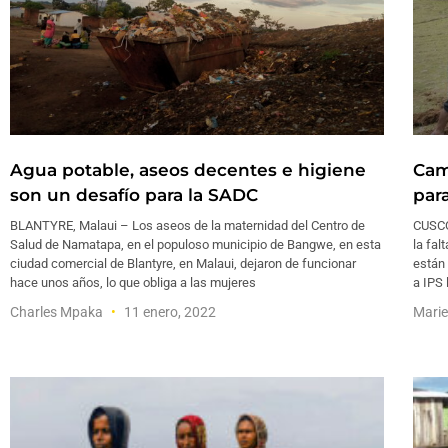
Agua potable, aseos decentes e higiene
Cam
son un desafío para la SADC
par
BLANTYRE, Malaui – Los aseos de la maternidad del Centro de
CUSCO
Salud de Namatapa, en el populoso municipio de Bangwe, en esta
la fa
ciudad comercial de Blantyre, en Malaui, dejaron de funcionar
están
hace unos años, lo que obliga a las mujeres
a IPS 
Charles Mpaka
11 enero, 2022
Marie