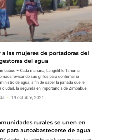
r a las mujeres de portadoras del
gestoras del agua
mbabue – Cada mañana, Langelihle Tshuma
ornada revisando sus grifos para confirmar si
inistro de agua, a fin de saber la jornada que le
a ciudad, la segunda en importancia de Zimbabue.
nda
19 octubre, 2021
omunidades rurales se unen en
dor para autoabastecerse de agua
l Salvador – La unión hace la fuerza, se dice, y eso