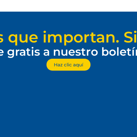
s que importan. Si
e gratis a nuestro bolet
Haz clic aquí