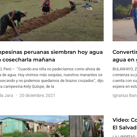
pesinas peruanas siembran hoy agua
Converti
a cosecharla mañana
agua en 
, Perú – “Cuando era niña no padecíamos como ahora de
BULAWAYO, Zi
lta de agua. Hoy vivimos más sequías, nuestros manantes se
comienza su j
 secando y no podemos quedarnos de brazos cruzados”, dijo
cuenta con sum
la campesina Kely Quispe, de la
espera en est
la Jara
20 diciembre, 2021
Ignatius Ba
Video: C
El Salva
LA LIBERTAD, E