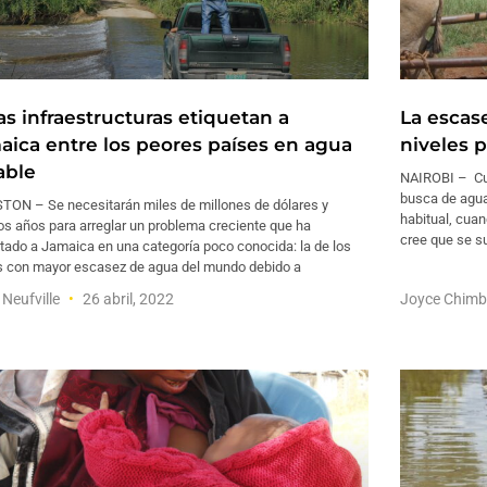
as infraestructuras etiquetan a
La escas
aica entre los peores países en agua
niveles 
able
NAIROBI – Cu
busca de agua
TON – Se necesitarán miles de millones de dólares y
habitual, cua
s años para arreglar un problema creciente que ha
cree que se s
tado a Jamaica en una categoría poco conocida: la de los
s con mayor escasez de agua del mundo debido a
 Neufville
26 abril, 2022
Joyce Chimb