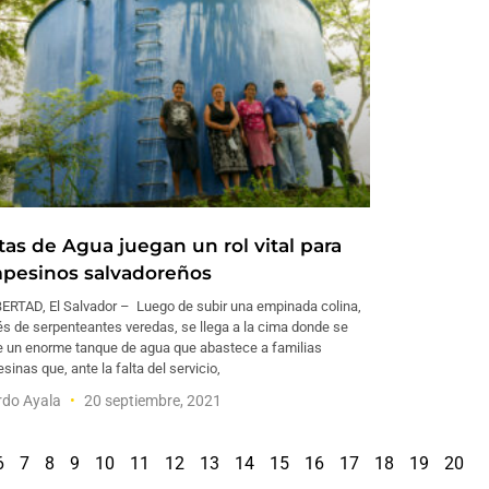
tas de Agua juegan un rol vital para
pesinos salvadoreños
BERTAD, El Salvador – Luego de subir una empinada colina,
és de serpenteantes veredas, se llega a la cima donde se
e un enorme tanque de agua que abastece a familias
inas que, ante la falta del servicio,
rdo Ayala
20 septiembre, 2021
6
7
8
9
10
11
12
13
14
15
16
17
18
19
20