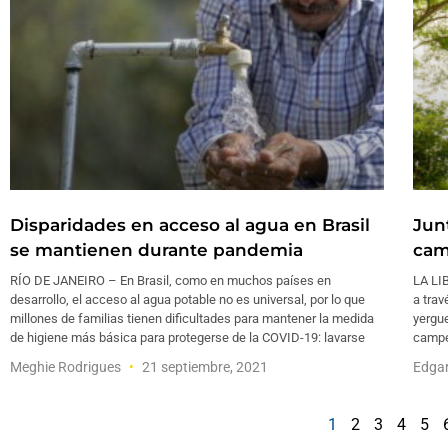
Disparidades en acceso al agua en Brasil
Jun
se mantienen durante pandemia
cam
RÍO DE JANEIRO – En Brasil, como en muchos países en
LA LI
desarrollo, el acceso al agua potable no es universal, por lo que
a trav
millones de familias tienen dificultades para mantener la medida
yergu
de higiene más básica para protegerse de la COVID-19: lavarse
campes
Meghie Rodrigues
21 septiembre, 2021
Edga
1
2
3
4
5