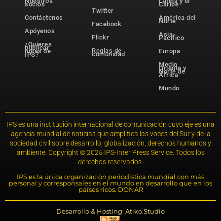
Nuestros
Latina y el
socios
Caribe
Twitter
Contáctenos
América del
Norte
Facebook
Apóyenos
Asia-
Flickr
Pacífico
¿Quieres
publicar
Reglas de
notas de
Europa
comunidad
IPS?
Medio
Oriente y
Norte de
África
Mundo
IPS es una institución internacional de comunicación cuyo eje es una
agencia mundial de noticias que amplifica las voces del Sur y de la
sociedad civil sobre desarrollo, globalización, derechos humanos y
ambiente. Copyright © 2025 IPS-Inter Press Service. Todos los
derechos reservados.
IPS es la única organización periodística mundial con más
personal y corresponsales en el mundo en desarrollo que en los
países ricos. DONAR
Desarrollo & Hosting: Atiko.Studio