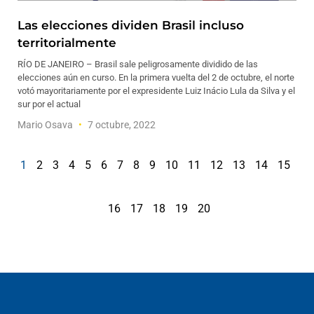
Las elecciones dividen Brasil incluso
territorialmente
RÍO DE JANEIRO – Brasil sale peligrosamente dividido de las
elecciones aún en curso. En la primera vuelta del 2 de octubre, el norte
votó mayoritariamente por el expresidente Luiz Inácio Lula da Silva y el
sur por el actual
Mario Osava
7 octubre, 2022
1
2
3
4
5
6
7
8
9
10
11
12
13
14
15
16
17
18
19
20