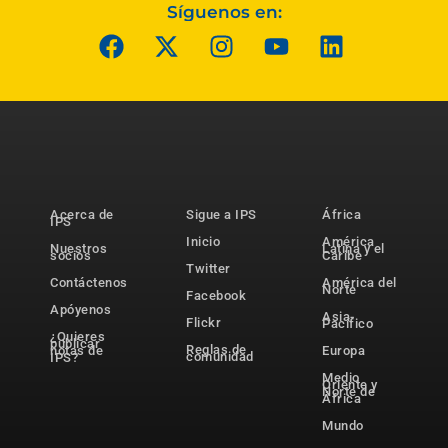
Síguenos en:
Acerca de
Sigue a IPS
África
IPS
Inicio
América
Nuestros
Latina y el
socios
Caribe
Twitter
Contáctenos
América del
Norte
Facebook
Apóyenos
Asia-
Flickr
Pacífico
¿Quieres
publicar
Reglas de
notas de
Europa
comunidad
IPS?
Medio
Oriente y
Norte de
África
Mundo