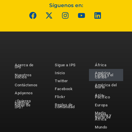
Síguenos en:
Acerca de
Sigue a IPS
África
IPS
Inicio
América
Nuestros
Latina y el
socios
Caribe
Twitter
Contáctenos
América del
Norte
Facebook
Apóyenos
Asia-
Flickr
Pacífico
¿Quieres
publicar
Reglas de
notas de
Europa
comunidad
IPS?
Medio
Oriente y
Norte de
África
Mundo