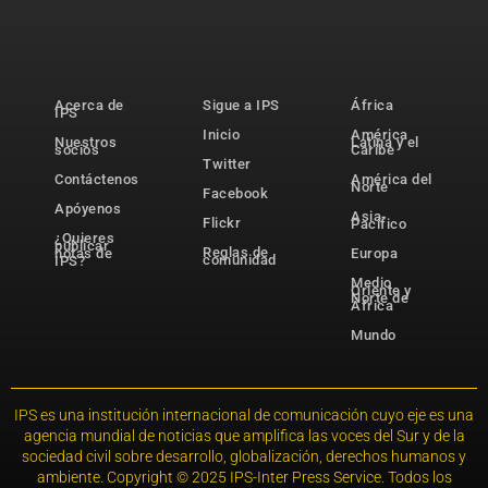
Acerca de
Sigue a IPS
África
IPS
Inicio
América
Nuestros
Latina y el
socios
Caribe
Twitter
Contáctenos
América del
Norte
Facebook
Apóyenos
Asia-
Flickr
Pacífico
¿Quieres
publicar
Reglas de
notas de
Europa
comunidad
IPS?
Medio
Oriente y
Norte de
África
Mundo
IPS es una institución internacional de comunicación cuyo eje es una
agencia mundial de noticias que amplifica las voces del Sur y de la
sociedad civil sobre desarrollo, globalización, derechos humanos y
ambiente. Copyright © 2025 IPS-Inter Press Service. Todos los