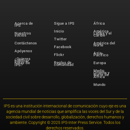
Acerca de
Sigue a IPS
África
IPS
Inicio
América
Nuestros
Latina y el
socios
Caribe
Twitter
Contáctenos
América del
Norte
Facebook
Apóyenos
Asia-
Flickr
Pacífico
¿Quieres
publicar
Reglas de
notas de
Europa
comunidad
IPS?
Medio
Oriente y
Norte de
África
Mundo
IPS es una institución internacional de comunicación cuyo eje es una
agencia mundial de noticias que amplifica las voces del Sur y de la
sociedad civil sobre desarrollo, globalización, derechos humanos y
ambiente. Copyright © 2025 IPS-Inter Press Service. Todos los
derechos reservados.