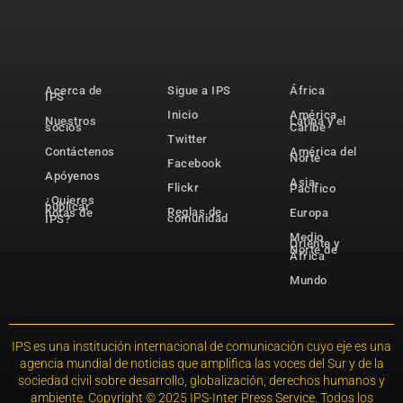
Acerca de
Sigue a IPS
África
IPS
Inicio
América
Nuestros
Latina y el
socios
Caribe
Twitter
Contáctenos
América del
Norte
Facebook
Apóyenos
Asia-
Flickr
Pacífico
¿Quieres
publicar
Reglas de
notas de
Europa
comunidad
IPS?
Medio
Oriente y
Norte de
África
Mundo
IPS es una institución internacional de comunicación cuyo eje es una
agencia mundial de noticias que amplifica las voces del Sur y de la
sociedad civil sobre desarrollo, globalización, derechos humanos y
ambiente. Copyright © 2025 IPS-Inter Press Service. Todos los