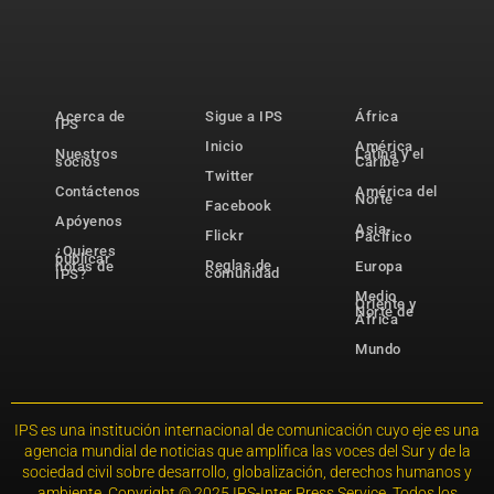
Acerca de
Sigue a IPS
África
IPS
Inicio
América
Nuestros
Latina y el
socios
Caribe
Twitter
Contáctenos
América del
Norte
Facebook
Apóyenos
Asia-
Flickr
Pacífico
¿Quieres
publicar
Reglas de
notas de
Europa
comunidad
IPS?
Medio
Oriente y
Norte de
África
Mundo
IPS es una institución internacional de comunicación cuyo eje es una
agencia mundial de noticias que amplifica las voces del Sur y de la
sociedad civil sobre desarrollo, globalización, derechos humanos y
ambiente. Copyright © 2025 IPS-Inter Press Service. Todos los