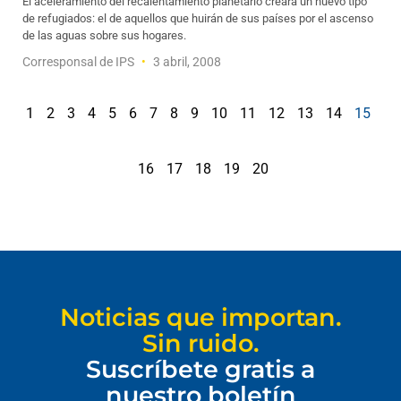
El aceleramiento del recalentamiento planetario creará un nuevo tipo
de refugiados: el de aquellos que huirán de sus países por el ascenso
de las aguas sobre sus hogares.
Corresponsal de IPS
3 abril, 2008
1
2
3
4
5
6
7
8
9
10
11
12
13
14
15
16
17
18
19
20
Noticias que importan.
Sin ruido.
Suscríbete gratis a
nuestro boletín