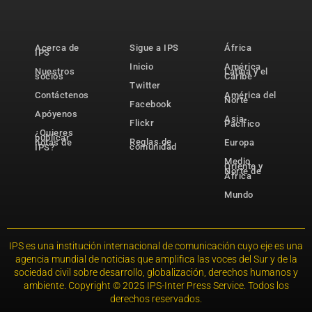
Acerca de
Sigue a IPS
África
IPS
Inicio
América
Nuestros
Latina y el
socios
Caribe
Twitter
Contáctenos
América del
Norte
Facebook
Apóyenos
Asia-
Flickr
Pacífico
¿Quieres
publicar
Reglas de
notas de
Europa
comunidad
IPS?
Medio
Oriente y
Norte de
África
Mundo
IPS es una institución internacional de comunicación cuyo eje es una
agencia mundial de noticias que amplifica las voces del Sur y de la
sociedad civil sobre desarrollo, globalización, derechos humanos y
ambiente. Copyright © 2025 IPS-Inter Press Service. Todos los
derechos reservados.