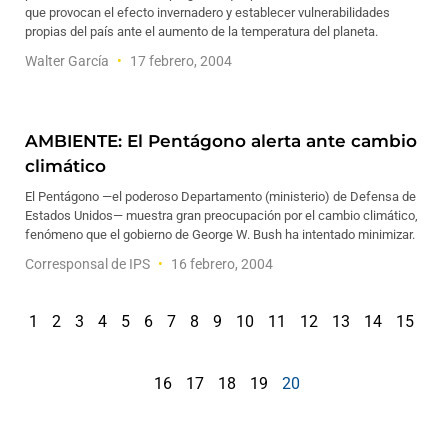
que provocan el efecto invernadero y establecer vulnerabilidades
propias del país ante el aumento de la temperatura del planeta.
Walter García
17 febrero, 2004
AMBIENTE: El Pentágono alerta ante cambio
climático
El Pentágono —el poderoso Departamento (ministerio) de Defensa de
Estados Unidos— muestra gran preocupación por el cambio climático,
fenómeno que el gobierno de George W. Bush ha intentado minimizar.
Corresponsal de IPS
16 febrero, 2004
1
2
3
4
5
6
7
8
9
10
11
12
13
14
15
16
17
18
19
20