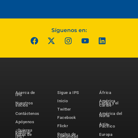
Síguenos en:
Acerca de
Sigue a IPS
África
IPS
Inicio
América
Nuestros
Latina y el
socios
Caribe
Twitter
Contáctenos
América del
Norte
Facebook
Apóyenos
Asia-
Flickr
Pacífico
¿Quieres
publicar
Reglas de
notas de
Europa
comunidad
IPS?