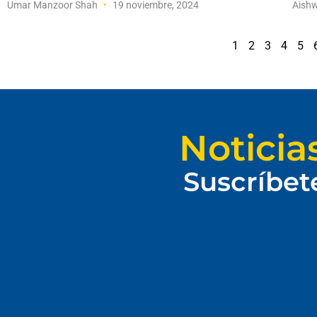
Umar Manzoor Shah
19 noviembre, 2024
Aishw
1
2
3
4
5
Noticia
Suscríbet