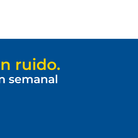
n ruido.
ín semanal