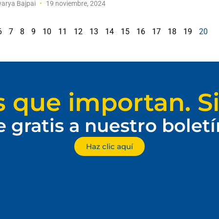
arya Bajpai
19 noviembre, 2024
6
7
8
9
10
11
12
13
14
15
16
17
18
19
20
s que importan. Si
e gratis a nuestro bolet
Haz clic aquí