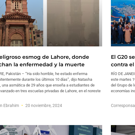
peligroso esmog de Lahore, donde
El G20 s
chan la enfermedad y la muerte
contra e
E, Pakistán – “Ha sido horrible, he estado enferma
RÍO DE JANEIR
itentemente durante los últimos 10 días”, dijo Natasha
este martes 19
l, una asmática de 29 años que enseña a estudiantes de
del Grupo de 
avanzado en tres escuelas privadas de Lahore, en el noreste
economías ind
en Ebrahim
20 noviembre, 2024
Corresponsa