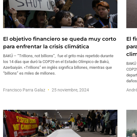
El objetivo financiero se queda muy corto
El f
para enfrentar la crisis climática
par
cli
BAKÚ – “Trillions, not billions”, fue el grito más repetido durante
los 14 días que duró la COP29 en el Estadio Olímpico de Bakú,
BAKÚ –
Azerbaiyán. «Trillions” en inglés significa billones, mientras que
COP29,
“billions” es miles de millones.
depar
daños 
Francisco Parra Galaz
25 noviembre, 2024
André