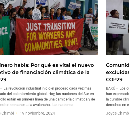
inero habla: Por qué es vital el nuevo
Comunida
tivo de financiación climática de la
excluida
29
COP29
 La revolución industrial inició el proceso cada vez más
BAKÚ – Los de
ado del calentamiento global. Hoy, las naciones del Sur en
han expresado
ollo están en primera línea de una carnicería climática y de
la cumbre clim
fectos cercanos a la avalancha. Las naciones
derechos en e
e Chimbi
19 noviembre, 2024
Joyce Chimb