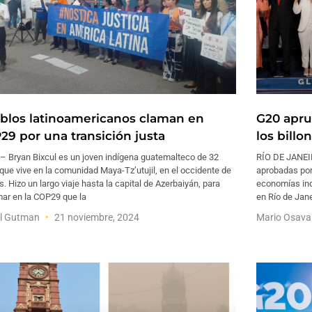
blos latinoamericanos claman en
G20 apru
29 por una transición justa
los billo
– Bryan Bixcul es un joven indígena guatemalteco de 32
RÍO DE JANEI
que vive en la comunidad Maya-Tz’utujil, en el occidente de
aprobadas por
s. Hizo un largo viaje hasta la capital de Azerbaiyán, para
economías ind
mar en la COP29 que la
en Río de Jane
el Gutman
21 noviembre, 2024
Mario Osav