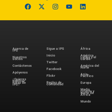
Acerca de
Sigue a IPS
África
IPS
Inicio
América
Nuestros
Latina y el
socios
Caribe
Twitter
Contáctenos
América del
Norte
Facebook
Apóyenos
Asia-
Flickr
Pacífico
¿Quieres
publicar
Reglas de
notas de
Europa
comunidad
IPS?
Medio
Oriente y
Norte de
África
Mundo