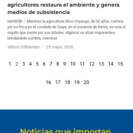
agricultores restaura el ambiente y genera
medios de subsistencia
NAIROBI – Mientras la agricultora Alice Onyango, de 52 años, camina
por su finca en el condado de Siaya, en el suroeste de Kenia, se nota el
orgullo que siente por sus árboles. Algunos se alzan imponentes,
brindándole sombra, mientras
Wilson Odhiambo
29 mayo, 2026
1
2
3
4
5
6
7
8
9
10
11
12
13
14
15
16
17
18
19
20
Noticias que importan.