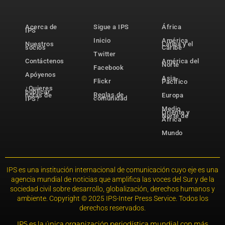
Acerca de
Sigue a IPS
África
IPS
Inicio
América
Nuestros
Latina y el
socios
Caribe
Twitter
Contáctenos
América del
Norte
Facebook
Apóyenos
Asia-
Flickr
Pacífico
¿Quieres
publicar
Reglas de
notas de
Europa
comunidad
IPS?
Medio
Oriente y
Norte de
África
Mundo
IPS es una institución internacional de comunicación cuyo eje es una
agencia mundial de noticias que amplifica las voces del Sur y de la
sociedad civil sobre desarrollo, globalización, derechos humanos y
ambiente. Copyright © 2025 IPS-Inter Press Service. Todos los
derechos reservados.
IPS es la única organización periodística mundial con más