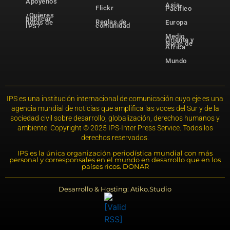
Apóyenos
Asia-
Flickr
Pacífico
¿Quieres
publicar
Reglas de
notas de
Europa
comunidad
IPS?
Medio
Oriente y
Norte de
África
Mundo
IPS es una institución internacional de comunicación cuyo eje es una
agencia mundial de noticias que amplifica las voces del Sur y de la
sociedad civil sobre desarrollo, globalización, derechos humanos y
ambiente. Copyright © 2025 IPS-Inter Press Service. Todos los
derechos reservados.
IPS es la única organización periodística mundial con más
personal y corresponsales en el mundo en desarrollo que en los
países ricos. DONAR
Desarrollo & Hosting: Atiko.Studio