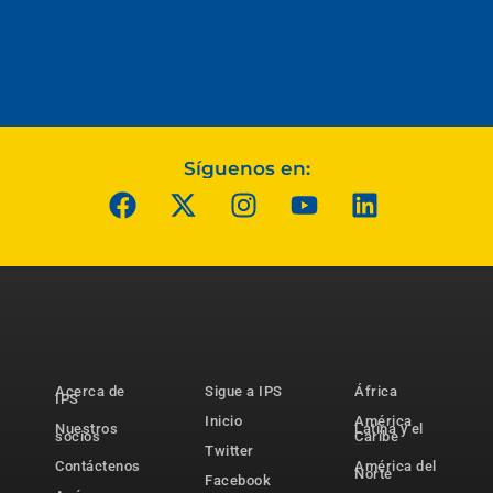
Síguenos en:
Acerca de
Sigue a IPS
África
IPS
Inicio
América
Nuestros
Latina y el
socios
Caribe
Twitter
Contáctenos
América del
Norte
Facebook