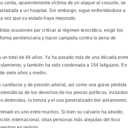
su celda, aparentemente víctima de un ataque al corazón, se
 trasladada a un hospital. Sin embargo, sigue enfrentándose a
na vez que su estado haya mejorado.
s ocasiones por criticar al régimen teocrático, exigir los
eforma penitenciaria y hacer campaña contra la pena de
a un total de 44 años. Ya ha pasado más de una década entr
aislamiento, y también ha sido condenada a 154 latigazos. En
de siete años y medio.
cardíacos y de presión arterial, así como una grave pérdida
emáticas de los derechos de los presos políticos, incluidos
s detenidas, la tortura y el uso generalizado del aislamiento.
madi es uno entre muchos. Si bien su calvario ha atraído,
nción internacional, otras personas más alejadas del foco
uentran en peligro.