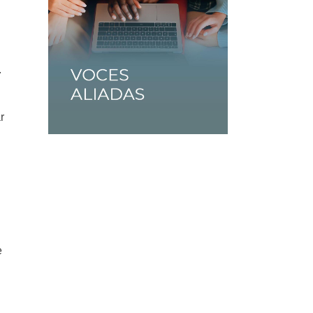
.
r
e
n