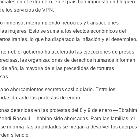
ciales en el extranjero, en el país han impuesto un bloqueo
 de los servicios de VPN.
 inmenso, interrumpiendo negocios y transacciones
las mujeres. Esto se suma a los efectos económicos del
tos iraníes, lo que ha disparado la inflación y el desempleo
nternet, el gobierno ha acelerado las ejecuciones de presos
as precisas, las organizaciones de derechos humanos informan
 de año, la mayoría de ellas precedidas de torturas
sas.
abo ahorcamientos secretos casi a diario. Entre los
das durante las protestas de enero.
onas detenidas en las protestas del 8 y 9 de enero —Ebrahi
hdi Rasouli— habían sido ahorcadas. Para las familias, el
 se informa, las autoridades se niegan a devolver los cuerpo
rden silencio.