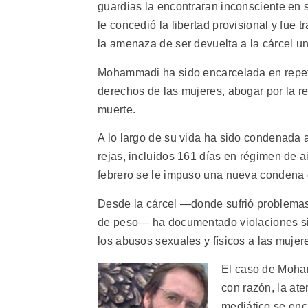
guardias la encontraran inconsciente en 
le concedió la libertad provisional y fue
la amenaza de ser devuelta a la cárcel u
Mohammadi ha sido encarcelada en repetida
derechos de las mujeres, abogar por la r
muerte.
A lo largo de su vida ha sido condenada 
rejas, incluidos 161 días en régimen de 
febrero se le impuso una nueva condena 
Desde la cárcel —donde sufrió problemas 
de peso— ha documentado violaciones sist
los abusos sexuales y físicos a las mujere
El caso de Moham
con razón, la ate
mediático se enc