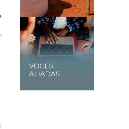
a
e
s