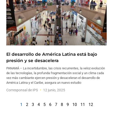
El desarrollo de América Latina está bajo
presión y se desacelera
PANAMÁ – La incertidumbre, las crisis recurrentes, la veloz evolución
de las tecnologías, la profunda fragmentación social y un clima cada
vez más cambiante ejercen presión y desaceleran el desarrollo de
América Latina y el Caribe, asegura un nuevo estudio
Corresponsal de IPS
12 junio, 2025
1
2
3
4
5
6
7
8
9
10
11
12