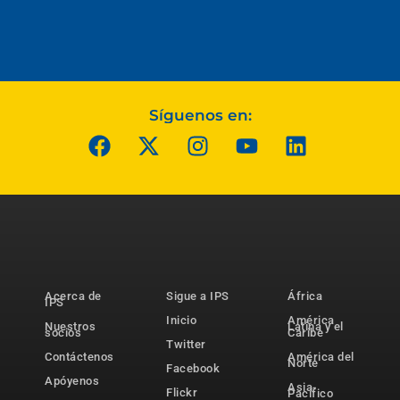
Síguenos en:
Acerca de
Sigue a IPS
África
IPS
Inicio
América
Nuestros
Latina y el
socios
Caribe
Twitter
Contáctenos
América del
Norte
Facebook
Apóyenos
Asia-
Flickr
Pacífico