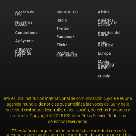
Acerca de
Sigue a IPS
África
IPS
Inicio
América
Nuestros
Latina y el
socios
Caribe
Twitter
Contáctenos
América del
Norte
Facebook
Apóyenos
Asia-
Flickr
Pacífico
¿Quieres
publicar
Reglas de
notas de
Europa
comunidad
IPS?
Medio
Oriente y
Norte de
África
Mundo
IPS es una institución internacional de comunicación cuyo eje es una
agencia mundial de noticias que amplifica las voces del Sur y de la
sociedad civil sobre desarrollo, globalización, derechos humanos y
ambiente. Copyright © 2025 IPS-Inter Press Service. Todos los
derechos reservados.
IPS es la única organización periodística mundial con más
personal y corresponsales en el mundo en desarrollo que en los