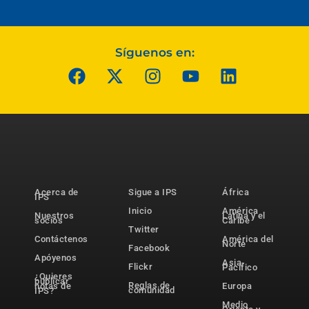
Síguenos en:
Acerca de
Sigue a IPS
África
IPS
Inicio
América
Nuestros
Latina y el
socios
Caribe
Twitter
Contáctenos
América del
Norte
Facebook
Apóyenos
Asia-
Flickr
Pacífico
¿Quieres
publicar
Reglas de
notas de
Europa
comunidad
IPS?
Medio