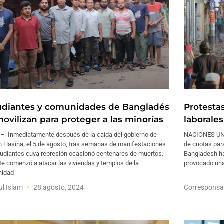
udiantes y comunidades de Bangladés
Protesta
movilizan para proteger a las minorías
laborale
– Inmediatamente después de la caída del gobierno de
NACIONES UNID
h Hasina, el 5 de agosto, tras semanas de manifestaciones
de cuotas par
tudiantes cuya represión ocasionó centenares de muertos,
Bangladesh ha
te comenzó a atacar las viviendas y templos de la
provocado una 
idad
ul Islam
28 agosto, 2024
Corresponsa