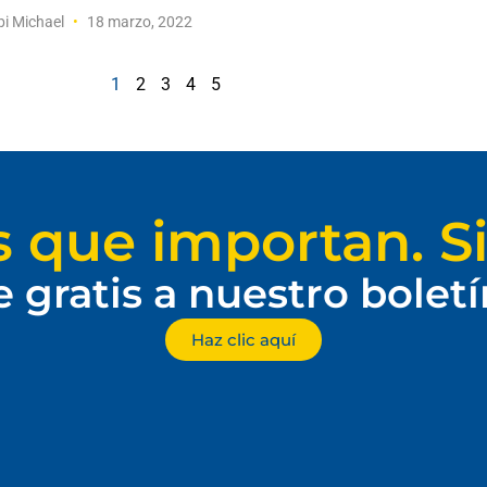
i Michael
18 marzo, 2022
1
2
3
4
5
s que importan. Si
e gratis a nuestro bolet
Haz clic aquí