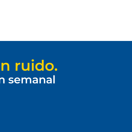
n ruido.
ín semanal