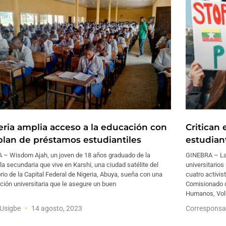
eria amplia acceso a la educación con
Critican
plan de préstamos estudiantiles
estudia
 – Wisdom Ajah, un joven de 18 años graduado de la
GINEBRA – La 
a secundaria que vive en Karshi, una ciudad satélite del
universitarios
orio de la Capital Federal de Nigeria, Abuya, sueña con una
cuatro activis
ión universitaria que le asegure un buen
Comisionado d
Humanos, Volk
 Usigbe
14 agosto, 2023
Corresponsa