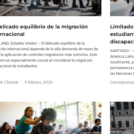
elicado equilibrio de la migración
Limitado
ernacional
estudian
discapac
ND, Estados Unidos – El delicado equilibrio de la
ción internacional depende de la alta demanda de mano de
SANTIAGO – M
 la aplicación de controles migratorios más estrictos. Este
América Latin
brio es especialmente crucial al considerar la migración
insuficiente, 
acional de estudiantes
permanencia e
las Naciones 
ph Chamie
9 febrero, 2026
Corresponsa