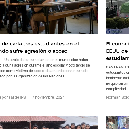
 de cada tres estudiantes en el
El conoc
do sufre agresión o acoso
EEUU de 
estudian
– Un tercio de los estudiantes en el mundo dice haber
o alguna agresión durante el año escolar y otro tercio se
SAN FRANCISC
oce como víctima de acoso, de acuerdo con un estudio
estudiantes e
ado por la Organización de las Naciones
inminente otoñ
no quieren oír
complicidad,
sponsal de IPS
7 noviembre, 2024
Norman Sol