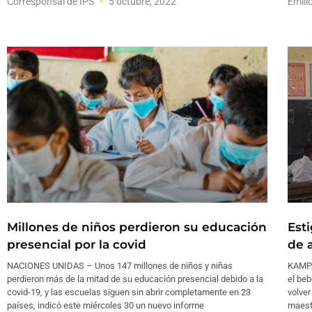
Corresponsal de IPS
5 octubre, 2022
Emili
Millones de niños perdieron su educación
Est
presencial por la covid
de 
NACIONES UNIDAS – Unos 147 millones de niños y niñas
KAMPA
perdieron más de la mitad de su educación presencial debido a la
el beb
covid-19, y las escuelas siguen sin abrir completamente en 23
volver
países, indicó este miércoles 30 un nuevo informe
maest