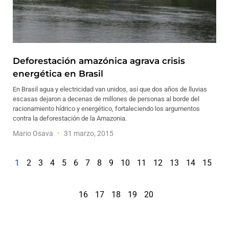
Deforestación amazónica agrava crisis
energética en Brasil
En Brasil agua y electricidad van unidos, así que dos años de lluvias
escasas dejaron a decenas de millones de personas al borde del
racionamiento hídrico y energético, fortaleciendo los argumentos
contra la deforestación de la Amazonia.
Mario Osava
31 marzo, 2015
1
2
3
4
5
6
7
8
9
10
11
12
13
14
15
16
17
18
19
20