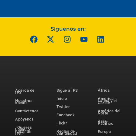
Síguenos en:
Acerca de
Sigue a IPS
África
IPS
Inicio
América
Nuestros
Latina y el
socios
Caribe
Twitter
Contáctenos
América del
Norte
Facebook
Apóyenos
Asia-
Flickr
Pacífico
¿Quieres
publicar
Reglas de
notas de
Europa
comunidad
IPS?