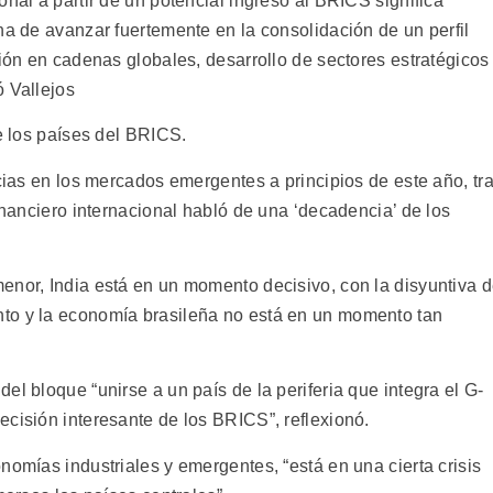
onal a partir de un potencial ingreso al BRICS significa
na de avanzar fuertemente en la consolidación de un perfil
ción en cadenas globales, desarrollo de sectores estratégicos
ó Vallejos
de los países del BRICS.
ncias en los mercados emergentes a principios de este año, tr
financiero internacional habló de una ‘decadencia’ de los
enor, India está en un momento decisivo, con la disyuntiva 
to y la economía brasileña no está en un momento tan
el bloque “unirse a un país de la periferia que integra el G-
cisión interesante de los BRICS”, reflexionó.
nomías industriales y emergentes, “está en una cierta crisis