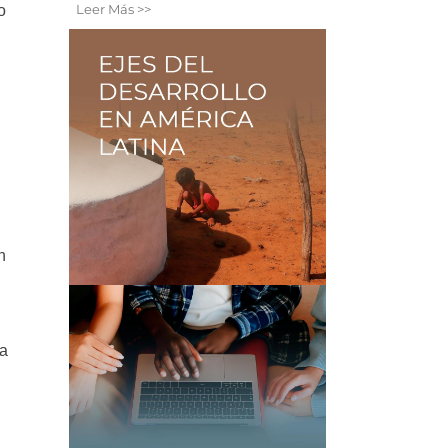
Leer Más >>
o
n
ia