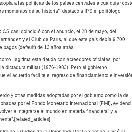
opla a las políticas de los países centrales a cualquier cost
os momentos de su historia”, destacó a IPS el politólogo
RICS casi coincidió con el anuncio, el 28 de mayo, del
ernández y el Club de París, al que este país debía 9.700
e pagos (default) de 13 años atrás.
como ilegitima esta deuda con acreedores oficiales, por
a dictadura militar (1976-1983). Pero el gobierno
e el acuerdo facilite el regreso de financiamiento e inversió
erdo y otras medidas adoptadas por el gobierno como la de
tionadas por el Fondo Monetario Internacional (FMI), evidenc
volver a integrarse al mundo en materia financiera” y a
ente”.[related_articles]
ntro de Estudios de la Unión Industrial Argentina, ubicó el