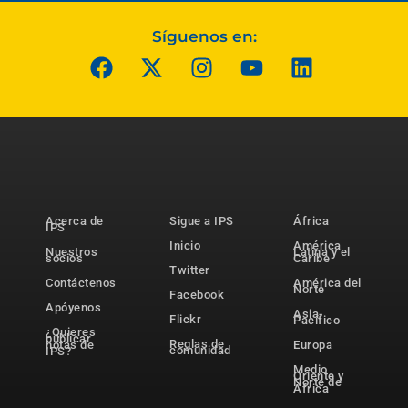
Síguenos en:
Acerca de
Sigue a IPS
África
IPS
Inicio
América
Nuestros
Latina y el
socios
Caribe
Twitter
Contáctenos
América del
Norte
Facebook
Apóyenos
Asia-
Flickr
Pacífico
¿Quieres
publicar
Reglas de
notas de
Europa
comunidad
IPS?
Medio
Oriente y
Norte de
África