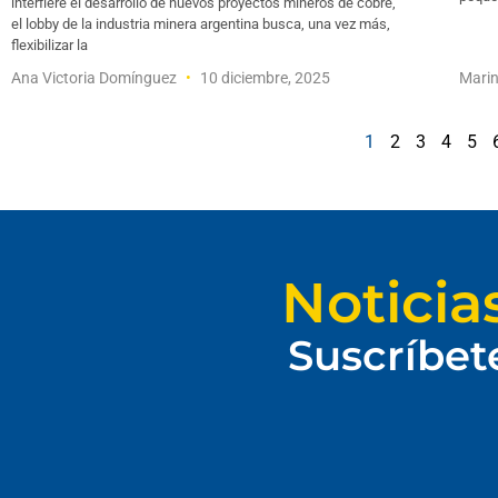
interfiere el desarrollo de nuevos proyectos mineros de cobre,
el lobby de la industria minera argentina busca, una vez más,
flexibilizar la
Ana Victoria Domínguez
10 diciembre, 2025
Marin
1
2
3
4
5
Noticia
Suscríbet