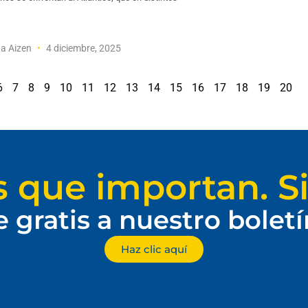
a Aizen
4 diciembre, 2025
6
7
8
9
10
11
12
13
14
15
16
17
18
19
20
s que importan. Si
e gratis a nuestro bolet
Haz clic aquí