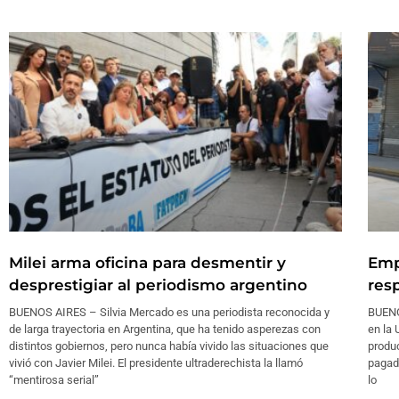
Milei arma oficina para desmentir y
Emp
desprestigiar al periodismo argentino
res
BUENOS AIRES – Silvia Mercado es una periodista reconocida y
BUENO
de larga trayectoria en Argentina, que ha tenido asperezas con
en la 
distintos gobiernos, pero nunca había vivido las situaciones que
produ
vivió con Javier Milei. El presidente ultraderechista la llamó
pagada
“mentirosa serial”
lo