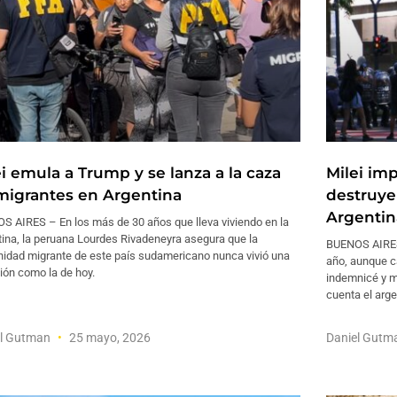
ei emula a Trump y se lanza a la caza
Milei im
migrantes en Argentina
destruye 
Argentin
S AIRES – En los más de 30 años que lleva viviendo en la
ina, la peruana Lourdes Rivadeneyra asegura que la
BUENOS AIRES
idad migrante de este país sudamericano nunca vivió una
año, aunque ca
ión como la de hoy.
indemnicé y m
cuenta el arge
el Gutman
25 mayo, 2026
Daniel Gut