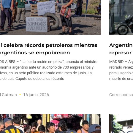
ei celebra récords petroleros mientras
Argentin
 argentinos se empobrecen
represor
S AIRES – “La fiesta recién empieza”, anunció el ministro
MADRID – Argen
nomía argentino ante un auditorio de 700 empresarios y
retirado venez
ivos, en un acto público realizado este mes de junio. La
para juzgarlo
a de Luis Caputo se debe a los récords
muerte de una
el Gutman
16 junio, 2026
Corresponsa