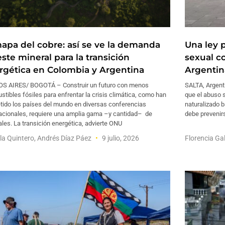
mapa del cobre: así se ve la demanda
Una ley p
ste mineral para la transición
sexual c
rgética en Colombia y Argentina
Argentin
S AIRES/ BOGOTÁ – Construir un futuro con menos
SALTA, Argent
tibles fósiles para enfrentar la crisis climática, como han
que el abuso 
tido los países del mundo en diversas conferencias
naturalizado b
nacionales, requiere una amplia gama –y cantidad– de
debe prevenir
les. La transición energética, advierte ONU
la Quintero, Andrés Díaz Páez
9 julio, 2026
Florencia Ga