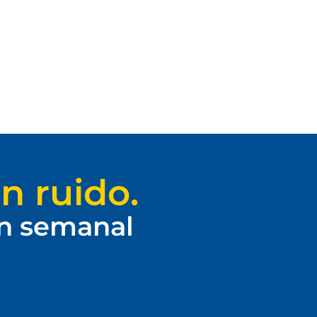
n ruido.
ín semanal