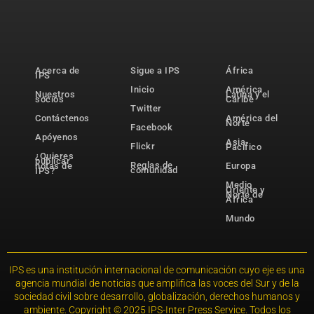
Acerca de
Sigue a IPS
África
IPS
Inicio
América
Nuestros
Latina y el
socios
Caribe
Twitter
Contáctenos
América del
Norte
Facebook
Apóyenos
Asia-
Flickr
Pacífico
¿Quieres
publicar
Reglas de
notas de
Europa
comunidad
IPS?
Medio
Oriente y
Norte de
África
Mundo
IPS es una institución internacional de comunicación cuyo eje es una
agencia mundial de noticias que amplifica las voces del Sur y de la
sociedad civil sobre desarrollo, globalización, derechos humanos y
ambiente. Copyright © 2025 IPS-Inter Press Service. Todos los