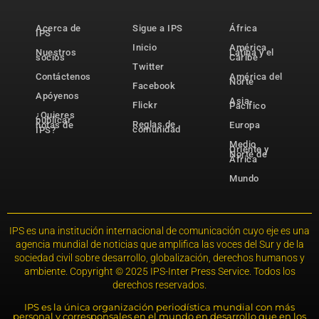
Acerca de
Sigue a IPS
África
IPS
Inicio
América
Nuestros
Latina y el
socios
Caribe
Twitter
Contáctenos
América del
Norte
Facebook
Apóyenos
Asia-
Flickr
Pacífico
¿Quieres
publicar
Reglas de
notas de
Europa
comunidad
IPS?
Medio
Oriente y
Norte de
África
Mundo
IPS es una institución internacional de comunicación cuyo eje es una
agencia mundial de noticias que amplifica las voces del Sur y de la
sociedad civil sobre desarrollo, globalización, derechos humanos y
ambiente. Copyright © 2025 IPS-Inter Press Service. Todos los
derechos reservados.
IPS es la única organización periodística mundial con más
personal y corresponsales en el mundo en desarrollo que en los