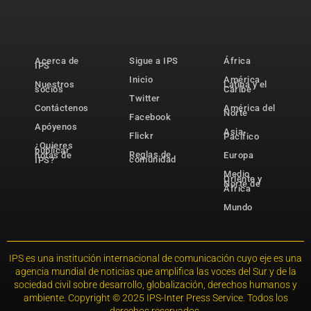
Acerca de
Sigue a IPS
África
IPS
Inicio
América
Nuestros
Latina y el
socios
Caribe
Twitter
Contáctenos
América del
Norte
Facebook
Apóyenos
Asia-
Flickr
Pacífico
¿Quieres
publicar
Reglas de
notas de
Europa
comunidad
IPS?
Medio
Oriente y
Norte de
África
Mundo
IPS es una institución internacional de comunicación cuyo eje es una
agencia mundial de noticias que amplifica las voces del Sur y de la
sociedad civil sobre desarrollo, globalización, derechos humanos y
ambiente. Copyright © 2025 IPS-Inter Press Service. Todos los