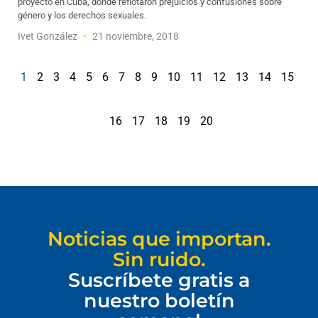
proyecto en Cuba, donde reflotaron prejuicios y confusiones sobre
género y los derechos sexuales.
Ivet González
21 noviembre, 2018
1
2
3
4
5
6
7
8
9
10
11
12
13
14
15
16
17
18
19
20
Noticias que importan.
Sin ruido.
Suscríbete gratis a
nuestro boletín