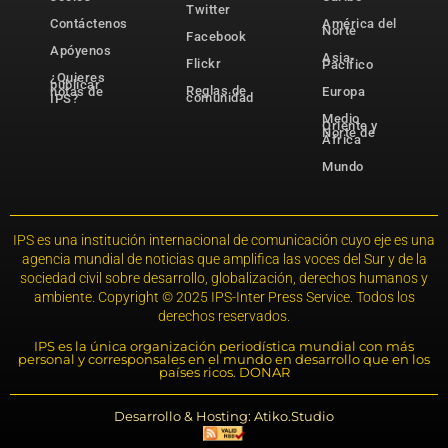
Twitter
Contáctenos
América del
Norte
Facebook
Apóyenos
Asia-
Flickr
Pacífico
¿Quieres
publicar
Reglas de
notas de
Europa
comunidad
IPS?
Medio
Oriente y
Norte de
África
Mundo
IPS es una institución internacional de comunicación cuyo eje es una
agencia mundial de noticias que amplifica las voces del Sur y de la
sociedad civil sobre desarrollo, globalización, derechos humanos y
ambiente. Copyright © 2025 IPS-Inter Press Service. Todos los
derechos reservados.
IPS es la única organización periodística mundial con más
personal y corresponsales en el mundo en desarrollo que en los
países ricos. DONAR
Desarrollo & Hosting: Atiko.Studio