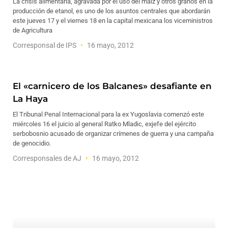
La crisis alimentaria, agravada por el uso del maíz y otros granos en la
producción de etanol, es uno de los asuntos centrales que abordarán
este jueves 17 y el viernes 18 en la capital mexicana los viceministros
de Agricultura
Corresponsal de IPS
16 mayo, 2012
El «carnicero de los Balcanes» desafiante en
La Haya
El Tribunal Penal Internacional para la ex Yugoslavia comenzó este
miércoles 16 el juicio al general Ratko Mladic, exjefe del ejército
serbobosnio acusado de organizar crímenes de guerra y una campaña
de genocidio.
Corresponsales de AJ
16 mayo, 2012