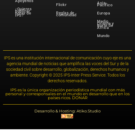
Apóyenos
Asia-
Flickr
Pacífico
¿Quieres
publicar
Reglas de
notas de
Europa
comunidad
IPS?
Medio
Oriente y
Norte de
África
Mundo
IPS es una institución internacional de comunicación cuyo eje es una
agencia mundial de noticias que amplifica las voces del Sur y de la
sociedad civil sobre desarrollo, globalización, derechos humanos y
ambiente. Copyright © 2025 IPS-Inter Press Service. Todos los
derechos reservados.
IPS es la única organización periodística mundial con más
personal y corresponsales en el mundo en desarrollo que en los
países ricos. DONAR
Desarrollo & Hosting: Atiko.Studio