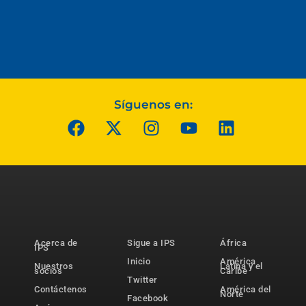
Síguenos en:
Acerca de
Sigue a IPS
África
IPS
Inicio
América
Nuestros
Latina y el
socios
Caribe
Twitter
Contáctenos
América del
Norte
Facebook