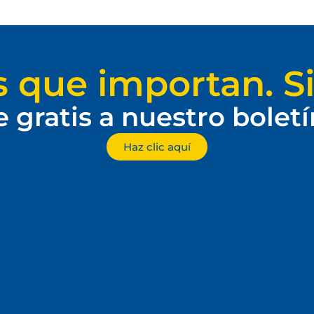
s que importan. Si
e gratis a nuestro bolet
Haz clic aquí