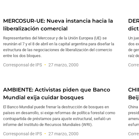
MERCOSUR-UE: Nueva instancia hacia la
DER
liberalización comercial
dic
Representantes del Mercosur y de la Unión Europea (UE) se
Un jue
reunirán el 7 y el 8 de abril en la capital argentina para diseñar la
dos ex
estructura de las negociaciones de liberalización del comercio
de gen
entre los dos bloques.
raíz d
Corresponsal de IPS
27 marzo, 2000
Corre
AMBIENTE: Activistas piden que Banco
CHI
Mundial exija cuidar bosques
Bei
El Banco Mundial puede frenar la destrucción de bosques en
China
países en desarrollo, si exige reformas de política forestal como
presid
contrapartida de préstamos para ajuste estructural, señaló un
amenaz
informe del Instituto de Recursos Mundiales (WRI).
esfum
Corresponsal de IPS
27 marzo, 2000
Corre