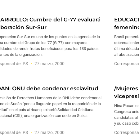
ARROLLO: Cumbre del G-77 evaluará
EDUCACIO
aboración Sur-Sur
femenin
peración Sur-Sur es uno de los puntos en la agenda de la
Brasil presen
ma cumbre del Grupo de los 77 (G-77) con mayores
sobresaliente
lidades de rendir frutos beneficiosos para los 133 países
última década
antes de la organización.
alfabetización
sponsal de IPS
27 marzo, 2000
Corresponsa
AN: ONU debe condenar esclavitud
/Mujeres
vicepres
misión de Derechos Humanos de la ONU debe condenar al
no de Sudán "por su flagrante papel en la reaparición de la
Nina Pacari es
itud" en el país africano, exhortó Solidaridad Cristiana
Congreso unic
acional (CSI), una organización con sede en Suiza.
candidatas al
y su caso cob
sponsal de IPS
27 marzo, 2000
Corresponsa