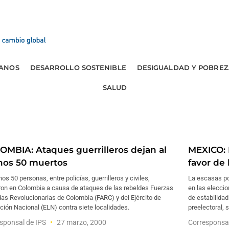
ANOS
DESARROLLO SOSTENIBLE
DESIGUALDAD Y POBREZ
SALUD
OMBIA: Ataques guerrilleros dejan al
MEXICO: 
os 50 muertos
favor de
os 50 personas, entre policías, guerrilleros y civiles,
La escasas pos
ron en Colombia a causa de ataques de las rebeldes Fuerzas
en las eleccio
s Revolucionarias de Colombia (FARC) y del Ejército de
de estabilida
ción Nacional (ELN) contra siete localidades.
preelectoral, 
sponsal de IPS
27 marzo, 2000
Corresponsa