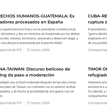
ECHOS HUMANOS-GUATEMALA: Ex
CUBA-RE
tadores procesados en España
ruptura 
z español procesó hoy a un ex presidente constitucional,
El presidente 
 dictadores y dos ex ministros de Guatemala por los delitos
"guerra ideoló
ocidio, torturas, terrorismo, asesinato y detención ilegal, a
imperante en 
e una denuncia presentada por la premio Nobel
de una posible
sponsal de IPS
27 marzo, 2000
Corresponsa
NA-TAIWAN: Discurso belicoso de
TIMOR O
jing da paso a moderación
refugiad
 adoptó una actitud moderada después de las elecciones
Indonesia anu
enciales de Taiwan, en contraste con su anterior actitud
asistencia a 
adora, y de hecho la posibilidad de una guerra casi se
Occidental, y 
ó.
campamentos 
sponsal de IPS
27 marzo, 2000
Corresponsa