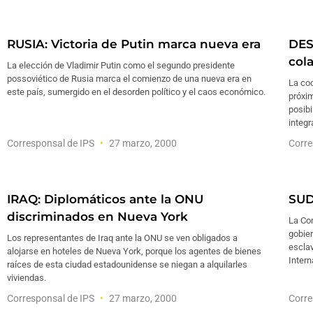
RUSIA: Victoria de Putin marca nueva era
DES
col
La elección de Vladimir Putin como el segundo presidente
possoviético de Rusia marca el comienzo de una nueva era en
La coo
este país, sumergido en el desorden político y el caos económico.
próxi
posibi
integr
Corresponsal de IPS
27 marzo, 2000
Corre
IRAQ: Diplomáticos ante la ONU
SUD
discriminados en Nueva York
La Co
gobier
Los representantes de Iraq ante la ONU se ven obligados a
esclav
alojarse en hoteles de Nueva York, porque los agentes de bienes
Intern
raíces de esta ciudad estadounidense se niegan a alquilarles
viviendas.
Corresponsal de IPS
27 marzo, 2000
Corre