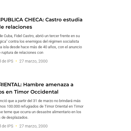
PUBLICA CHECA: Castro estudia
de relaciones
de Cuba, Fidel Castro, abrió un tercer frente en su
gica" contra los enemigos del régimen socialista
la isla desde hace más de 40 años, con el anuncio
 ruptura de relaciones con
l de IPS
27 marzo, 2000
RIENTAL: Hambre amenaza a
os en Timor Occidental
nció que a partir del 31 de marzo no brindará más
unos 100.000 refugiados de Timor Oriental en Timor
se teme que ocurra un desastre alimentario en los
de desplazados.
l de IPS
27 marzo, 2000