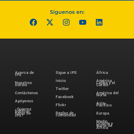
Síguenos en:
Acerca de
Sigue a IPS
África
IPS
Inicio
América
Nuestros
Latina y el
socios
Caribe
Twitter
Contáctenos
América del
Norte
Facebook
Apóyenos
Asia-
Flickr
Pacífico
¿Quieres
publicar
Reglas de
notas de
Europa
comunidad
IPS?
Medio
Oriente y
Norte de
África