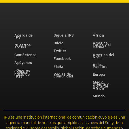
Acerca de
Sigue a IPS
África
IPS
Inicio
América
Nuestros
Latina y el
socios
Caribe
Twitter
Contáctenos
América del
Norte
Facebook
Apóyenos
Asia-
Flickr
Pacífico
¿Quieres
publicar
Reglas de
notas de
Europa
comunidad
IPS?
Medio
Oriente y
Norte de
África
Mundo
IPS es una institución internacional de comunicación cuyo eje es una
agencia mundial de noticias que amplifica las voces del Sur y de la
sociedad civil sobre desarrollo, globalización, derechos humanos y