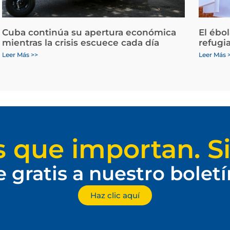
Cuba continúa su apertura económica
El ébo
mientras la crisis escuece cada día
refugi
Leer Más >>
Leer Más 
s que importan. Si
e gratis a nuestro bolet
Haz clic aquí