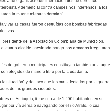
eles ante organizaciones internacionales de derechos
"terrorista y demencial contra campesinos indefensos, a los
usaron la muerte mientras dormían".
cía y varias casas fueron destruídas con bombas fabricadas
plosivos.
l presidente de la Asociación Colombiana de Municipios,
s el cuarto alcalde asesinado por grupos armados irregulares
 jefes de gobierno municipales constituyen también un ataque
 son elegidos de manera libre por la ciudadanía.
 la situación" y destacó que los más afectados por la guerra
ejados de las grandes ciudades.
obres de Antioquia, tiene cerca de 1.200 habitantes en su
lugar por vía aérea o navegando por el río Atrato, lo cual