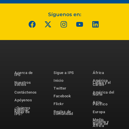
Síguenos en:
Acerca de
Sigue a IPS
África
IPS
Inicio
América
Nuestros
Latina y el
socios
Caribe
Twitter
Contáctenos
América del
Norte
Facebook
Apóyenos
Asia-
Flickr
Pacífico
¿Quieres
publicar
Reglas de
notas de
Europa
comunidad
IPS?
Medio
Oriente y
Norte de
África