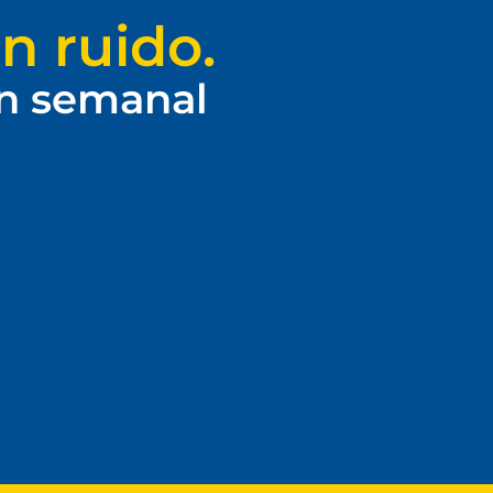
n ruido.
ín semanal