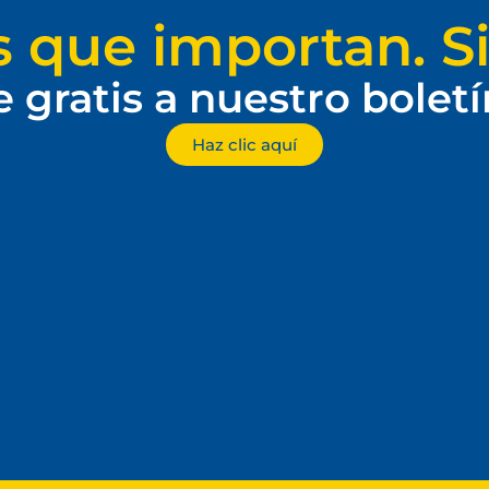
s que importan. Si
e gratis a nuestro bolet
Haz clic aquí