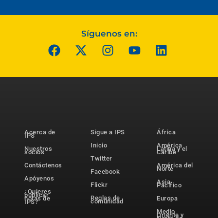
Síguenos en:
Acerca de
Sigue a IPS
África
IPS
Inicio
América
Nuestros
Latina y el
socios
Caribe
Twitter
Contáctenos
América del
Norte
Facebook
Apóyenos
Asia-
Flickr
Pacífico
¿Quieres
publicar
Reglas de
notas de
Europa
comunidad
IPS?
Medio
Oriente y