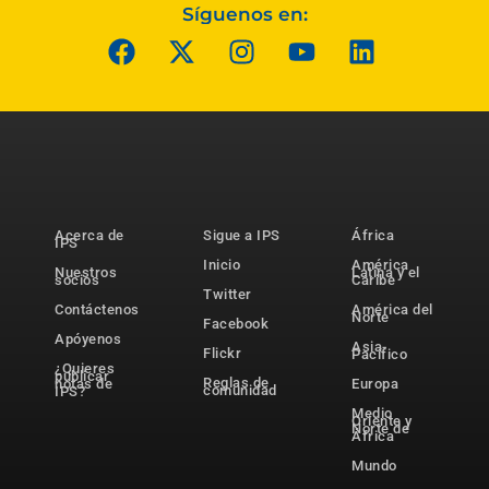
Síguenos en:
Acerca de
Sigue a IPS
África
IPS
Inicio
América
Nuestros
Latina y el
socios
Caribe
Twitter
Contáctenos
América del
Norte
Facebook
Apóyenos
Asia-
Flickr
Pacífico
¿Quieres
publicar
Reglas de
notas de
Europa
comunidad
IPS?
Medio
Oriente y
Norte de
África
Mundo